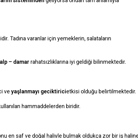
tarım sisteminden
geliyorsa ondan tam anlamıyla
ir. Tadına varanlar için yemeklerin, salataların
alp – damar
rahatsızlıklarına iyi geldiği bilinmektedir.
ci ve
yaşlanmayı geciktirici
etkisi olduğu belirtilmektedir.
ullanılan hammaddelerden biridir.
 en saf ve doğal haliyle bulmak oldukça zor bir iş halin