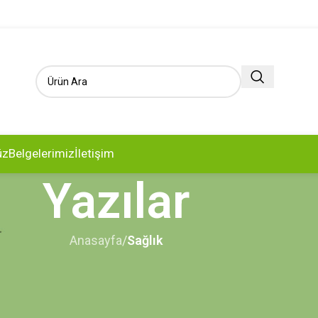
üz
Belgelerimiz
İletişim
Yazılar
Anasayfa
/
Sağlık
ĞLIK
yat Mümkün mü?