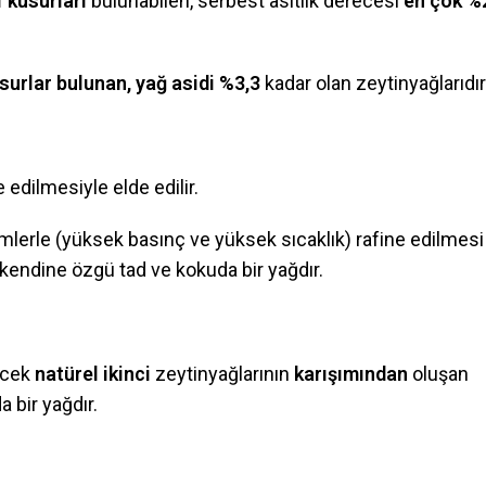
 kusurları
bulunabilen, serbest asitlik derecesi
en çok %
urlar bulunan, yağ asidi %3,3
kadar olan zeytinyağlarıdır
edilmesiyle elde edilir.
mlerle (yüksek basınç ve yüksek sıcaklık) rafine edilmesi
 kendine özgü tad ve kokuda bir yağdır.
ecek
natürel ikinci
zeytinyağlarının
karışımından
oluşan
 bir yağdır.