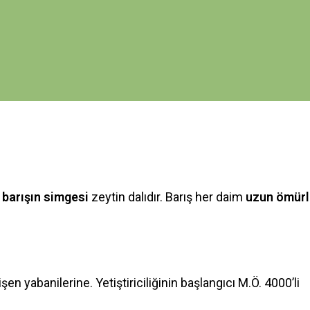
arı anlatır.
aşamın
bir sırrı
varsa eğer hep
zeytin ağacı
ndadır diye
barışın simgesi
zeytin dalıdır. Barış her daim
uzun ömürl
en yabanilerine. Yetiştiriciliğinin başlangıcı M.Ö. 4000’li