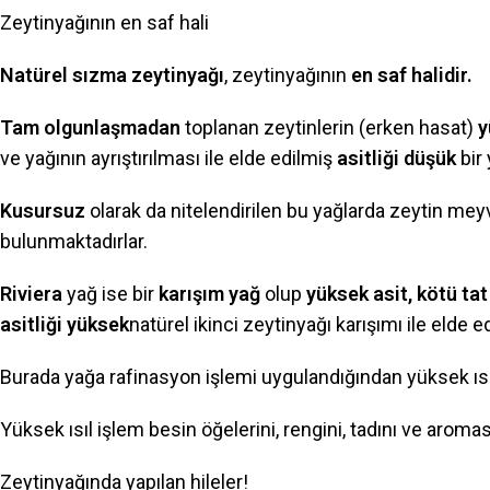
Zeytinyağının en saf hali
Natürel sızma zeytinyağı
, zeytinyağının
en saf halidir.
Tam olgunlaşmadan
toplanan zeytinlerin (erken hasat)
y
ve yağının ayrıştırılması ile elde edilmiş
asitliği düşük
bir
Kusursuz
olarak da nitelendirilen bu yağlarda zeytin me
bulunmaktadırlar.
Riviera
yağ ise bir
karışım yağ
olup
yüksek asit, kötü ta
asitliği yüksek
natürel ikinci zeytinyağı karışımı ile elde edi
Burada yağa rafinasyon işlemi uygulandığından yüksek ıs
Yüksek ısıl işlem besin öğelerini, rengini, tadını ve aromas
Zeytinyağında yapılan hileler!