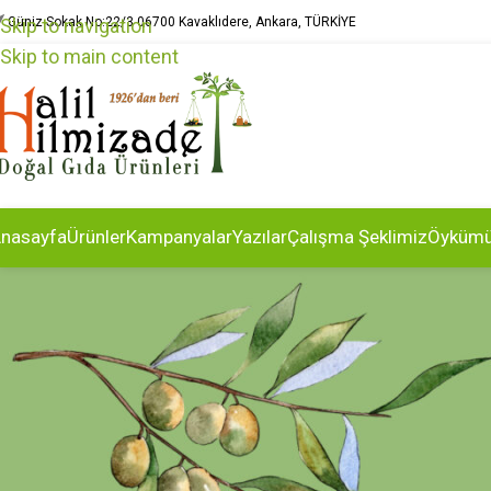
Güniz Sokak No:22/3 06700 Kavaklıdere, Ankara, TÜRKİYE
Skip to navigation
Skip to main content
nasayfa
Ürünler
Kampanyalar
Yazılar
Çalışma Şeklimiz
Öyküm
SA
Sonsuz Bir Ha