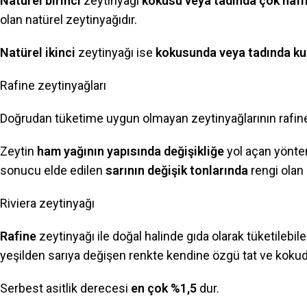
Natürel birinci
zeytinyağı
kokusu veya tadında çok hafif
olan natürel zeytinyağıdır.
Natürel ikinci
zeytinyağı ise
kokusunda veya tadında kus
Rafine zeytinyağları
Doğrudan tüketime uygun olmayan zeytinyağlarının rafine 
Zeytin
ham yağının yapısında değişikliğe
yol açan yönte
sonucu elde edilen
sarının değişik tonlarında
rengi olan
Riviera zeytinyağı
Rafine
zeytinyağı ile doğal halinde gıda olarak tüketilebil
yeşilden sarıya değişen renkte kendine özgü tat ve kokuda
Serbest asitlik derecesi
en çok %1,5
dur.