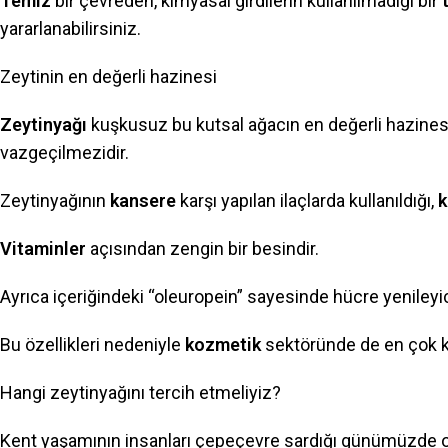
Temiz
bir çevreden, kimyasal girdilerin kullanılmadığı bir
yararlanabilirsiniz.
Zeytinin en değerli hazinesi
Zeytinyağı
kuşkusuz bu kutsal ağacın en değerli hazinesid
vazgeçilmezidir.
Zeytinyağının
kansere
karşı yapılan ilaçlarda kullanıldığı,
k
Vitaminler
açısından zengin bir besindir.
Ayrıca içeriğindeki “oleuropein” sayesinde hücre yenileyi
Bu özellikleri nedeniyle
kozmetik
sektöründe de en çok k
Hangi zeytinyağını tercih etmeliyiz?
Kent yaşamının insanları çepeçevre sardığı günümüzde onu