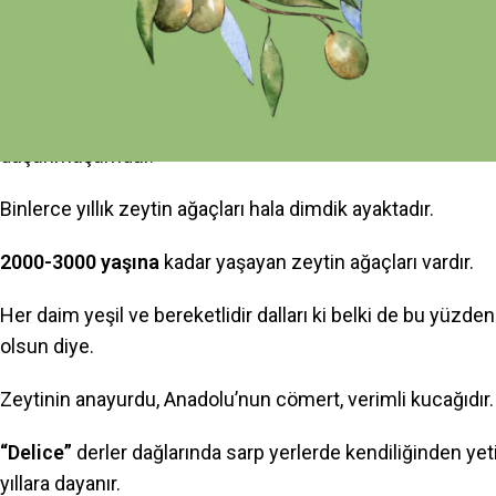
Ziraat Yüksek Müh. Kamil Karataş Yazdı:
Tarihte pek çok masal sonsuz yaşamın sırrını arayan insanl
Sonsuz yaşam mümkün müdür bilinmez, ama sonsuz y
düşünmüşümdür.
Binlerce yıllık zeytin ağaçları hala dimdik ayaktadır.
2000-3000 yaşına
kadar yaşayan zeytin ağaçları vardır.
Her daim yeşil ve bereketlidir dalları ki belki de bu yüzden
olsun diye.
Zeytinin anayurdu, Anadolu’nun cömert, verimli kucağıdır.
“Delice”
derler dağlarında sarp yerlerde kendiliğinden yetiş
yıllara dayanır.