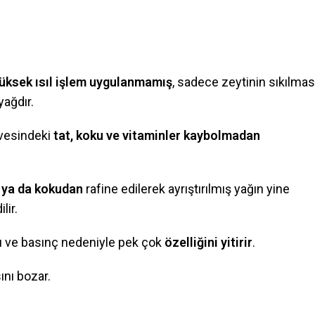
üksek ısıl işlem uygulanmamış
, sadece zeytinin sıkılmas
 yağdır.
yvesindeki
tat, koku ve vitaminler kaybolmadan
t ya da kokudan
rafine edilerek ayrıştırılmış yağın yine
lir.
ı ve basınç nedeniyle pek çok
özelliğini yitirir
.
ını bozar.