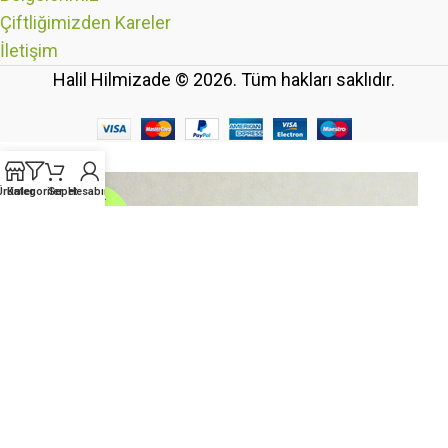
Çiftliğimizden Kareler
İletişim
Halil Hilmizade © 2026. Tüm hakları saklıdır.
Ürünler
Kategoriler
Sepet
Hesabım