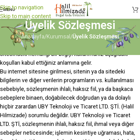
Skip to navigation
MENÜ
Skip to main content
Üyelik Sözleşmesi
Anasayfa
/
Kurumsal
/
Üyelik Sözleşmesi
Bu internet sitesine girmeniz veya bu internet
sitesindeki herhangi bir bilgiyi kullanmanız aşağıdaki
koşulları kabul ettiğiniz anlamına gelir.
Bu internet sitesine girilmesi, sitenin ya da sitedeki
bilgilerin ve diğer verilerin programların vs. kullanılması
sebebiyle, sözleşmenin ihlali, haksız fiil, ya da başkaca
sebeplere binaen, doğabilecek doğrudan ya da dolaylı
hiçbir zarardan UBY Teknoloji ve Ticaret LTD. ŞTİ. (Halil
Hilmizade) sorumlu değildir. UBY Teknoloji ve Ticaret
LTD. ŞTİ, sözleşmenin ihlali, haksız fiil, ihmal veya diğer
sebepler neticesinde; işlemin kesintiye uğraması, hata,