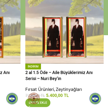
INDIRIM
iz Anı
2 al 1.5 Öde – Aile Büyüklerimiz Anı
Serisi – Nuri Bey’in
Fırsat Ürünleri
,
Zeytinyağları
5.400,00
TL
7.200,00
TL
SEPETE EKLE