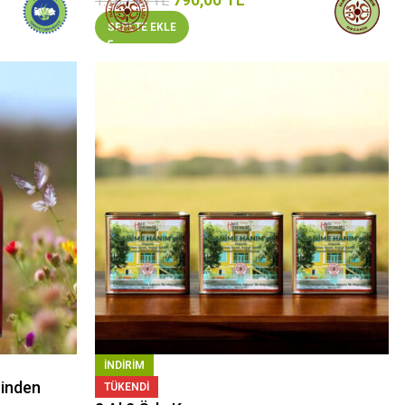
1.185,00
TL
SEPETE EKLE
INDIRIM
rinden
TÜKENDI