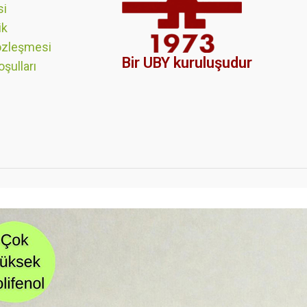
si
ik
özleşmesi
Bir UBY kuruluşudur
oşulları