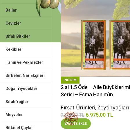
Ballar
Cevizler
Şifalı Bitkiler
Kekikler
Tahin ve Pekmezler
Sirkeler, Nar Ekşileri
INDIRIM
2 al 1.5 Öde – Aile Büyüklerim
Doğal Yiyecekler
Serisi – Esma Hanım’ın
Şifalı Yağlar
Fırsat Ürünleri
,
Zeytinyağları
6.975,00
TL
Meyveler
9.300,00
TL
SEPETE EKLE
Bitkisel Çaylar