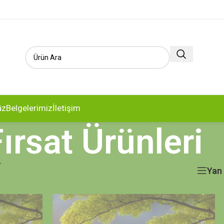
üz
Belgelerimiz
İletişim
ırsat Ürünleri
leri
Yan