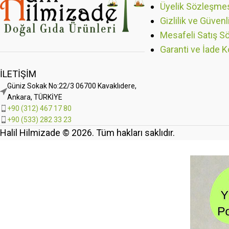
Üyelik Sözleşme
Gizlilik ve Güvenl
Mesafeli Satış S
Garanti ve İade K
İLETIŞIM
Güniz Sokak No:22/3 06700 Kavaklıdere,
Ankara, TÜRKİYE
+90 (312) 467 17 80
+90 (533) 282 33 23
Halil Hilmizade © 2026. Tüm hakları saklıdır.