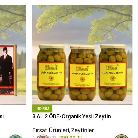
INDIRIM
sı
3 AL 2 ÖDE-Organik Yeşil Zeytin
Fırsat Ürünleri
,
Zeytinler
790,00
TL