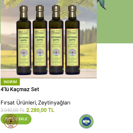
INDIRIM
4’lü Kaçmaz Set
Fırsat Ürünleri
,
Zeytinyağları
2.280,00
TL
3.040,00
TL
SEPETE EKLE