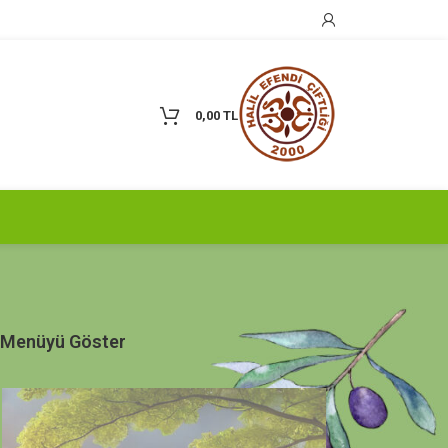
0,00
TL
 Menüyü Göster