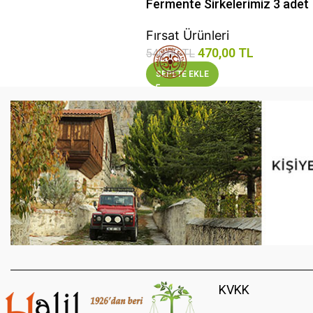
Fermente Sirkelerimiz 3 adet
Fırsat Ürünleri
470,00
TL
540,00
TL
SEPETE EKLE
KVKK