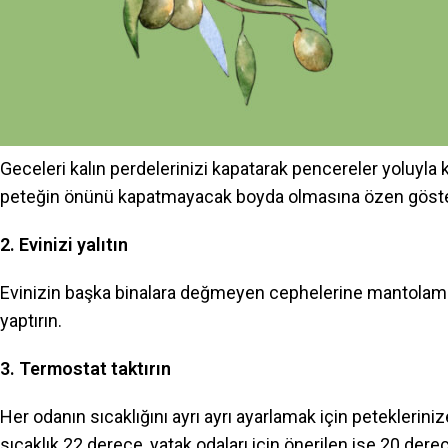
Soğuk havalar kendini hissettirmeye başladı ve biz de ısı
çalışırken ay sonunda 500 liraları bulan faturaları görme
bu dokuz öneriyi uygulayabilirsiniz:
1.Geceleri perdeleri kapatın
Geceleri kalın perdelerinizi kapatarak pencereler yoluyla 
peteğin önünü kapatmayacak boyda olmasına özen göste
2. Evinizi yalıtın
Evinizin başka binalara değmeyen cephelerine mantolama y
yaptırın.
3. Termostat taktırın
Her odanın sıcaklığını ayrı ayrı ayarlamak için peteklerini
sıcaklık 22 derece, yatak odaları için önerilen ise 20 der