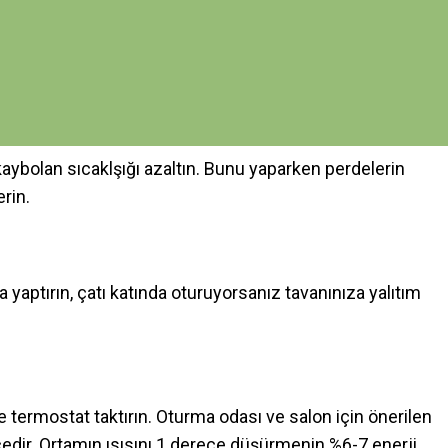
nmak için kaloriferlerimizi yakmaya başladık. Isınmaya
mek ve atmosfere saldığınız karbon miktarını azaltmak için
kaybolan sıcaklşığı azaltın. Bunu yaparken perdelerin
rin.
aptırın, çatı katında oturuyorsanız tavanınıza yalıtım
ze termostat taktırın. Oturma odası ve salon için önerilen
ecedir. Ortamın ısısını 1 derece düşürmenin %6-7 enerji