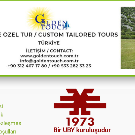
si
ik
özleşmesi
Bir UBY kuruluşudur
oşulları