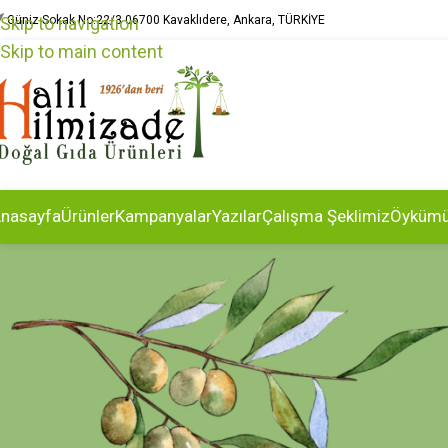
Güniz Sokak No:22/3 06700 Kavaklıdere, Ankara, TÜRKİYE
Skip to navigation
Skip to main content
nasayfa
Ürünler
Kampanyalar
Yazılar
Çalışma Şeklimiz
Öyküm
SA
Doğalgaz faturasın