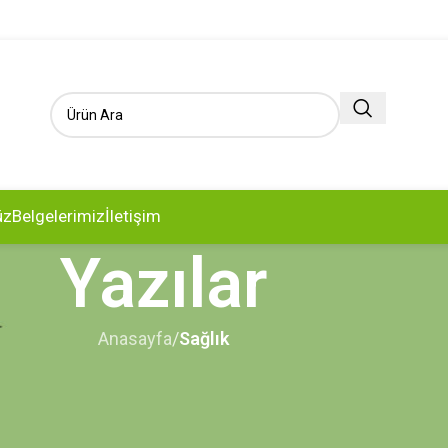
üz
Belgelerimiz
İletişim
Yazılar
Anasayfa
/
Sağlık
ĞLIK
ı düşürmenin 9 yolu