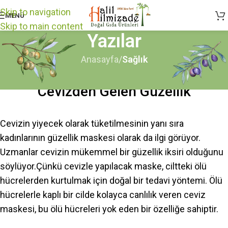
Skip to navigation
MENÜ
Skip to main content
Yazılar
Anasayfa
/
Sağlık
SAĞLIK
Cevizden Gelen Güzellik
Cevizin yiyecek olarak tüketilmesinin yanı sıra
kadınlarının güzellik maskesi olarak da ilgi görüyor.
Uzmanlar cevizin mükemmel bir güzellik iksiri olduğunu
söylüyor.Çünkü cevizle yapılacak maske, ciltteki ölü
hücrelerden kurtulmak için doğal bir tedavi yöntemi.
Ölü
hücrelerle kaplı bir cilde kolayca canlılık veren ceviz
maskesi, bu ölü hücreleri yok eden bir özelliğe sahiptir.