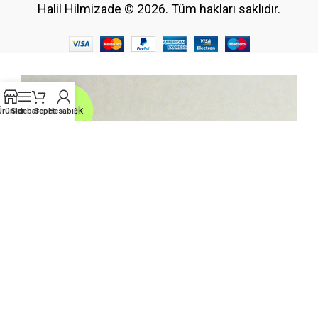
Halil Hilmizade © 2026. Tüm hakları saklıdır.
Ürünler
Sidebar
Sepet
Hesabım