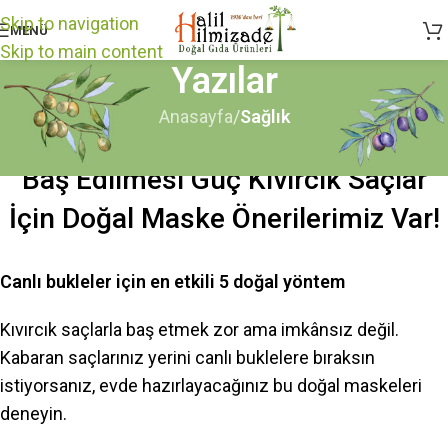
Skip to navigation
MENÜ
Skip to main content
Yazılar
Anasayfa
/
Sağlık
SAĞLIK
Baş Edilmesi Güç Kıvırcık Saçlar
İçin Doğal Maske Önerilerimiz Var!
Canlı bukleler için en etkili 5 doğal yöntem
Kıvırcık saçlarla baş etmek zor ama imkânsız değil.
Kabaran saçlarınız yerini canlı buklelere bıraksın
istiyorsanız, evde hazırlayacağınız bu doğal maskeleri
deneyin.