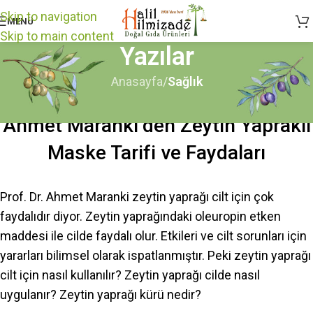
Skip to navigation
MENÜ
Skip to main content
Yazılar
Anasayfa
/
Sağlık
SAĞLIK
Ahmet Maranki’den Zeytin Yapraklı
Maske Tarifi ve Faydaları
Prof. Dr. Ahmet Maranki zeytin yaprağı cilt için çok
faydalıdır diyor. Zeytin yaprağındaki oleuropin etken
maddesi ile cilde faydalı olur. Etkileri ve cilt sorunları için
yararları bilimsel olarak ispatlanmıştır. Peki zeytin yaprağı
cilt için nasıl kullanılır? Zeytin yaprağı cilde nasıl
uygulanır? Zeytin yaprağı kürü nedir?