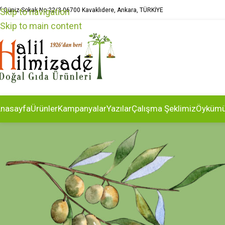
Güniz Sokak No:22/3 06700 Kavaklıdere, Ankara, TÜRKİYE
Skip to navigation
Skip to main content
nasayfa
Ürünler
Kampanyalar
Yazılar
Çalışma Şeklimiz
Öyküm
LE
Yumurtalı Is