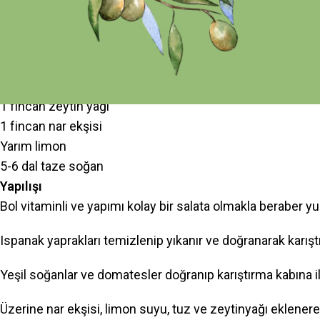
Malzemeler
250 gr. ıspanak
3 adet domates
3 adet yumurta
1 fincan zeytin yağı
1 fincan nar ekşisi
Yarım limon
5-6 dal taze soğan
Yapılışı
Bol vitaminli ve yapımı kolay bir salata olmakla beraber yu
Ispanak yaprakları temizlenip yıkanır ve doğranarak karıştı
Yeşil soğanlar ve domatesler doğranıp karıştırma kabına ila
Üzerine nar ekşisi, limon suyu, tuz ve zeytinyağı eklenerek k