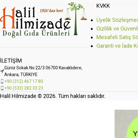
KVKK
Üyelik Sözleşme
Gizlilik ve Güvenl
Mesafeli Satış S
Garanti ve İade K
İLETIŞIM
Güniz Sokak No:22/3 06700 Kavaklıdere,
Ankara, TÜRKİYE
+90 (312) 467 17 80
+90 (533) 282 33 23
Halil Hilmizade © 2026. Tüm hakları saklıdır.