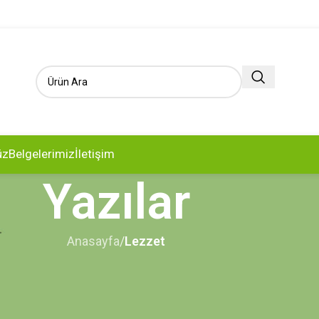
üz
Belgelerimiz
İletişim
Yazılar
Anasayfa
/
Lezzet
ZZET
panak Salatası