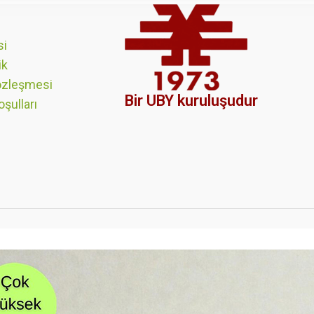
si
ik
özleşmesi
Bir UBY kuruluşudur
oşulları