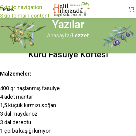
Skip to navigation
MENÜ
Skip to main content
Yazılar
Anasayfa
/
Lezzet
LEZZET
Kuru Fasulye Köftesi
Malzemeler:
400 gr haşlanmış fasulye
4 adet mantar
1,5 küçük kırmızı soğan
3 dal maydanoz
3 dal dereotu
1 çorba kaşığı kimyon