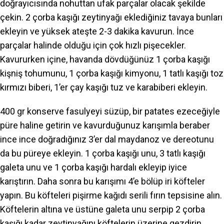
doğrayıcısında nohuttan ufak parçalar olacak şekilde
çekin. 2 çorba kaşığı zeytinyağı eklediğiniz tavaya bunları
ekleyin ve yüksek ateşte 2-3 dakika kavurun. İnce
parçalar halinde olduğu için çok hızlı pişecekler.
Kavururken içine, havanda dövdüğünüz 1 çorba kaşığı
kişniş tohumunu, 1 çorba kaşığı kimyonu, 1 tatlı kaşığı toz
kırmızı biberi, 1’er çay kaşığı tuz ve karabiberi ekleyin.
400 gr konserve fasulyeyi süzüp, bir patates ezeceğiyle
püre haline getirin ve kavurduğunuz karışımla beraber
ince ince doğradığınız 3’er dal maydanoz ve dereotunu
da bu püreye ekleyin. 1 çorba kaşığı unu, 3 tatlı kaşığı
galeta unu ve 1 çorba kaşığı hardalı ekleyip iyice
karıştırın. Daha sonra bu karışımı 4’e bölüp iri köfteler
yapın. Bu köfteleri pişirme kağıdı serili fırın tepsisine alın.
Köftelerin altına ve üstüne galeta unu serpip 2 çorba
kaşığı kadar zeytinyağını köftelerin üzerine gezdirin.