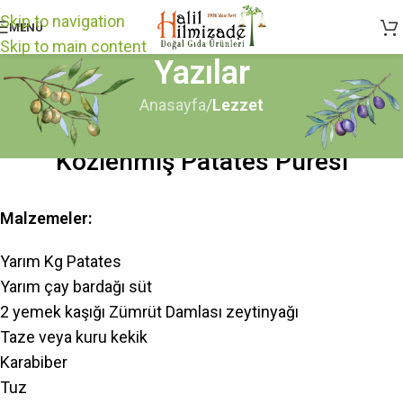
Skip to navigation
MENÜ
Skip to main content
Yazılar
Anasayfa
/
Lezzet
LEZZET
Közlenmiş Patates Püresi
Malzemeler:
Yarım Kg Patates
Yarım çay bardağı süt
2 yemek kaşığı Zümrüt Damlası zeytinyağı
Taze veya kuru kekik
Karabiber
Tuz