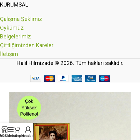
KURUMSAL
Çalışma Şeklimiz
Öykümüz
Belgelerimiz
Çiftliğimizden Kareler
İletişim
Halil Hilmizade © 2026. Tüm hakları saklıdır.
Ürünler
Sidebar
Sepet
Hesabım