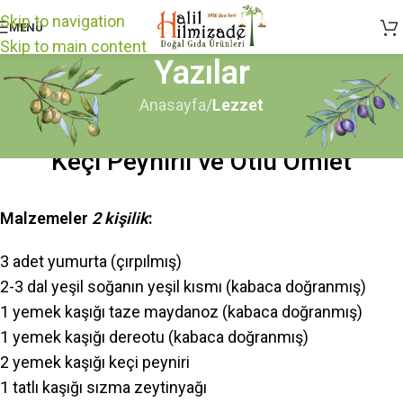
Skip to navigation
MENÜ
Skip to main content
Yazılar
Anasayfa
/
Lezzet
LEZZET
Keçi Peynirli ve Otlu Omlet
Malzemeler
2 kişilik
:
3 adet yumurta (çırpılmış)
2-3 dal yeşil soğanın yeşil kısmı (kabaca doğranmış)
1 yemek kaşığı taze maydanoz (kabaca doğranmış)
1 yemek kaşığı dereotu (kabaca doğranmış)
2 yemek kaşığı keçi peyniri
1 tatlı kaşığı sızma zeytinyağı