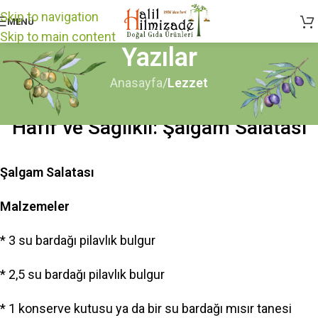
Skip to navigation
MENÜ
Skip to main content
Yazılar
Anasayfa
/
Lezzet
LEZZET
Hafif ve Sağlıklı: Şalgam Salatası
Şalgam Salatası
Malzemeler
* 3 su bardağı pilavlık bulgur
* 2,5 su bardağı pilavlık bulgur
* 1 konserve kutusu ya da bir su bardağı mısır tanesi