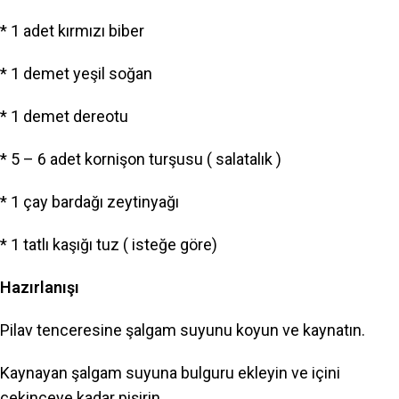
* 1 adet kırmızı biber
* 1 demet yeşil soğan
* 1 demet dereotu
* 5 – 6 adet kornişon turşusu ( salatalık )
* 1 çay bardağı zeytinyağı
* 1 tatlı kaşığı tuz ( isteğe göre)
Hazırlanışı
Pilav tenceresine şalgam suyunu koyun ve kaynatın.
Kaynayan şalgam suyuna bulguru ekleyin ve içini
çekinceye kadar pişirin