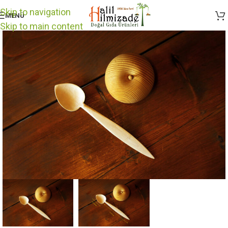
Skip to navigation
MENÜ
Skip to main content