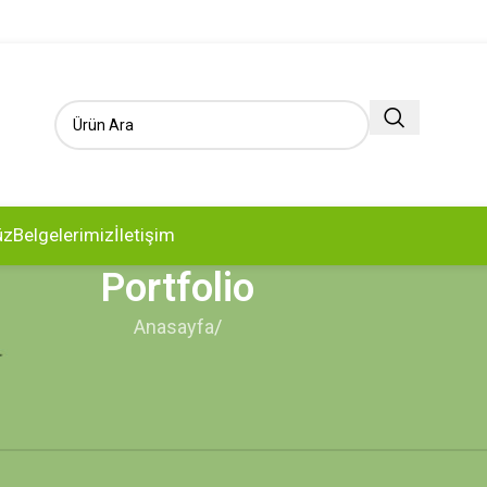
üz
Belgelerimiz
İletişim
Portfolio
Anasayfa
/
ill help find a related post.