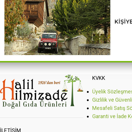
KVKK
Üyelik Sözleşme
Gizlilik ve Güvenl
Mesafeli Satış S
Garanti ve İade K
İLETIŞIM